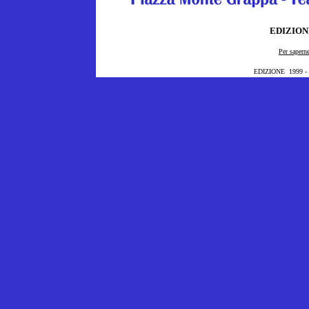
EDIZION
Per sapern
EDIZIONE
1999
-